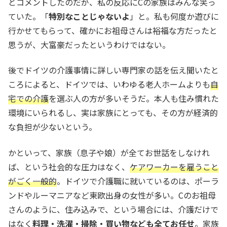
とコメントしたのだが、私の反応にCの家族はみんな笑っ
ていた。「
特別なことじゃないよ
」と。私も何度か遊びに
行かせてもらって、確かにお祖母さんは裕福な方だったと
思うが、大富豪だったというわけではない。
後でドイツの介護事情に詳しい専門家の話を伝え聞いたと
ころによると、ドイツでは、いわゆる老人ホームよりも
自
宅での介護
を選ぶ人の方が多いそうだ。本人も住み慣れた
環境にいられるし、実は家族にとっても、その方が経済的
な負担が少ないという。
かといって、家族（息子や娘）が全てお世話をしなけれ
ば、という社会的な圧力はなく、
ケアワーカーを雇うこと
がごく一般的
。ドイツで介護職に就いているのは、ポーラ
ンドやルーマニアなど東欧出身の女性が多い。Cのお祖母
さんのように、住み込みで、という場合には、介護だけで
はなく
料理・洗濯・掃除・買い物なども全てお任せ
。家族