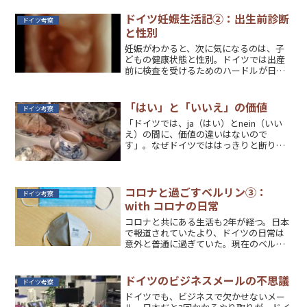
ドイツ妊娠生活記②：出生前診断
ドイツ考察
と性別
妊娠がわかると、次に気になるのは、子
どもの健康状態と性別。ドイツでは出産
前に検査を受けるためのハードルが日本
よりも低い。
「はい」と「いいえ」の価値
ドイツ考察
「ドイツでは、ja（はい）とnein（いい
え）の間に、価値の違いはないので
す」。なぜドイツでははっきりと断りの
返事をし、その理由も説明するのだろ
う？
コロナと過ごすベルリン③：
ドイツ考察
with コロナの日常
コロナと共にある生活も2年が経つ。日本
で報道されていたより、ドイツの日常は
意外と普通に過ぎていた。現在のベルリ
ンの様子を現地からレポート。
ドイツのビジネスメールの不思議
ドイツ考察
ドイツでも、ビジネスで欠かせないメー