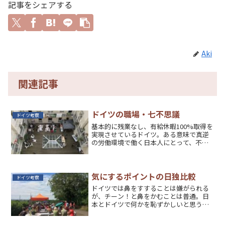
記事をシェアする
Aki
関連記事
ドイツの職場・七不思議
ドイツ考察
基本的に残業なし、有給休暇100%取得を
実現させているドイツ。ある意味で真逆
の労働環境で働く日本人にとって、不思
議がたくさんある。
気にするポイントの日独比較
ドイツ考察
ドイツでは鼻をすすることは嫌がられる
が、チーン！と鼻をかむことは普通。日
本とドイツで何かを恥ずかしいと思うポ
イントが違う実例を紹介。