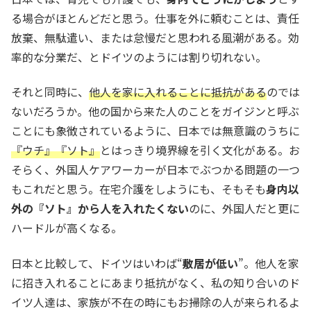
る場合がほとんどだと思う。仕事を外に頼むことは、責任
放棄、無駄遣い、または怠慢だと思われる風潮がある。効
率的な分業だ、とドイツのようには割り切れない。
それと同時に、
他人を家に入れることに抵抗がある
のでは
ないだろうか。他の国から来た人のことをガイジンと呼ぶ
ことにも象徴されているように、日本では無意識のうちに
『ウチ』『ソト』
とはっきり境界線を引く文化がある。お
そらく、外国人ケアワーカーが日本でぶつかる問題の一つ
もこれだと思う。在宅介護をしようにも、そもそも
身内以
外の『ソト』から人を入れたくない
のに、外国人だと更に
ハードルが高くなる。
日本と比較して、ドイツはいわば“
敷居が低い
”。他人を家
に招き入れることにあまり抵抗がなく、私の知り合いのド
イツ人達は、家族が不在の時にもお掃除の人が来られるよ