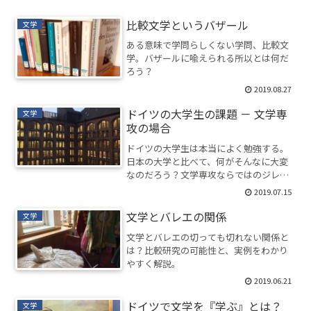
比較文学というバザール
文学
ある意味で学問らしくない学問、比較文
学。バザールに喩えられる所以とは何だ
ろう？
2019.08.27
ドイツの大学生の課題 － 文学専
文学
攻の場合
ドイツの大学生は本当によく勉強する。
日本の大学と比べて、何がそんなに大変
なのだろう？文学専攻ならではのジレン
マも紹介。
2019.07.15
文学とバレエの関係
文学
文学とバレエの切っても切れない関係と
は？比較研究の可能性と、実例をわかり
やすく解説。
2019.06.21
ドイツで文学を『学ぶ』とは？
文学