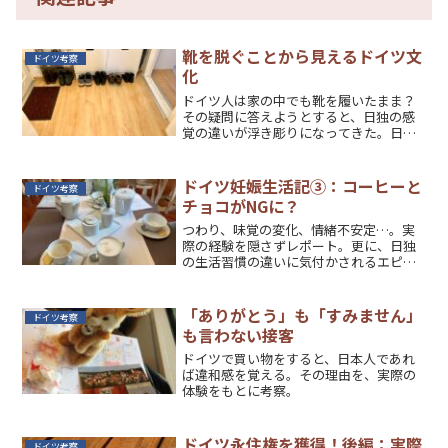
靴を脱ぐことから見えるドイツ文
ドイツ考察
化
ドイツ人は家の中でも靴を履いたまま？
その疑問に答えようとすると、日独の感
覚の違いが浮き彫りになってきた。日本
とは似て非なるドイツの文化を考察。
ドイツ妊娠生活記③：コーヒーと
ドイツ考察
チョコがNGに？
つわり、味覚の変化、情緒不安定…。実
際の経験を隠さずレポート。更に、日独
の生活習慣の違いに気付かされるエピソ
ードとは。
「ありがとう」も「すみません」
ドイツ考察
も言わない接客
ドイツで買い物をすると、日本人であれ
ば違和感を覚える。その理由を、実際の
体験をもとに考察。
ドイツ永住権を獲得！後編：実際
ドイツ考察