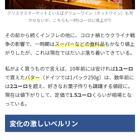
クリスマスマーケットといえばグリューワイン（ホットワイン）も欠
かせないが、こちらも一杯5ユーロに値上がり
その前から続くインフレの他に、コロナ禍とウクライナ戦
争の影響で、一時期は
スーパーなどの食料品
もかなり値上
がりしたが、これは現在ではだいぶ落ち着いてきている。
私がよく買うもので言えば、10年前には安ければ
1ユーロ
で買えた
バター
（ドイツでは1パック250g）は、数年前に
は
2ユーロ
を超え、好きなお菓子作りも躊躇する値段に。
現在は値下がりして、定価で
1.5ユーロ
くらいが相場とな
っている。
変化の激しいベルリン