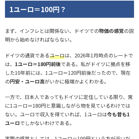
1ユーロ＝100円？
まず、インフレとは関係ない、ドイツでの
物価の感覚
の説
明から始めなければならない。
ドイツの通貨である
ユーロ
は、2026年1月時点のレートで
は、
1ユーロ＝180円前後
である。私がドイツに拠点を移
した10年前には、1ユーロ＝120円前後だったので、現在
の
円安・ユーロ高
がいかに極端かよくわかる。
一方で、日本人であってもドイツに定住している限り、常
に1ユーロ＝180円と意識しながら物を見ているわけでは
ない。ユーロで収入を得ていれば、1ユーロは
今も昔も1
ユーロ
でしかないわけである。
実際の感覚としては、
1ユーロ＝100円
という方が近いだ