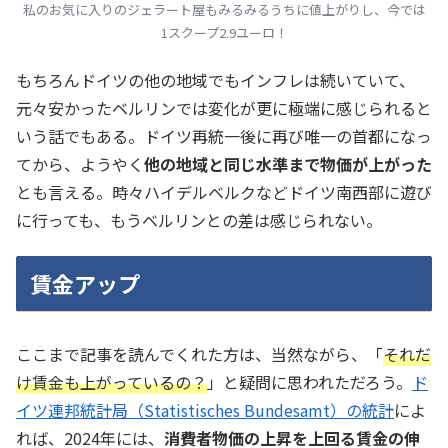
私のお気に入りのジェラート屋もみるみるうちに値上がりし、今では
1スクープ2.9ユーロ！
もちろんドイツの他の地域でもインフレは続いていて、
元々安かったベルリンでは変化が更に極端に感じられると
いう話でもある。ドイツ再統一後に再び唯一の首都になっ
てから、ようやく
他の地域と同じ水準まで物価が上がった
とも言える。時々ハイデルベルクなどドイツ南西部に遊び
に行っても、もうベルリンとの差は感じられない。
賃金アップ
ここまで記事を読んでくれた方は、当然ながら、「
それだ
け賃金も上がっているの？
」と疑問に思われただろう。
ド
イツ連邦統計局（Statistisches Bundesamt）の統計
によ
れば、2024年には、
消費者物価の上昇を上回る賃金の伸