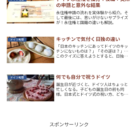
の申請と意外な結果
永住権申請の流れを実体験から紹介。そ
して最後には、思いがけないサプライズ
が！永住権と国籍の違いも解説。
キッチンで気付く日独の違い
ドイツ考察
「日本のキッチンにあってドイツのキッ
チンにないものは？」「その逆は？」…
このクイズに答えようとすると、日独の
文化と意識の違いが見えてくる。
何でも自分で祝うドイツ
ドイツ考察
誕生日が近づくと、ドイツ人はちょっと
忙しくなる。子どもの誕生日の前も同
様。日本式とドイツ式の祝い方、どちら
の方が好きですか？
スポンサーリンク