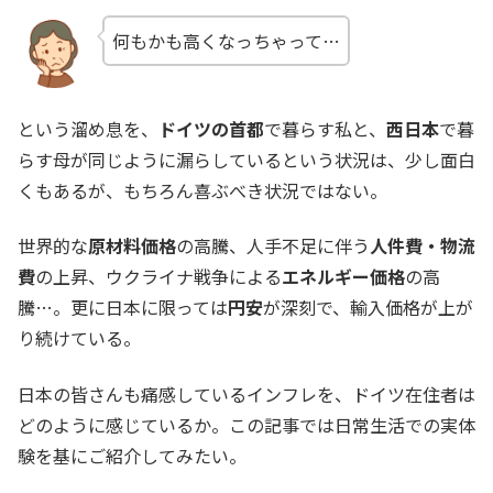
何もかも高くなっちゃって…
という溜め息を、
ドイツの首都
で暮らす私と、
西日本
で暮
らす母が同じように漏らしているという状況は、少し面白
くもあるが、もちろん喜ぶべき状況ではない。
世界的な
原材料価格
の高騰、人手不足に伴う
人件費・物流
費
の上昇、ウクライナ戦争による
エネルギー価格
の高
騰…。更に日本に限っては
円安
が深刻で、輸入価格が上が
り続けている。
日本の皆さんも痛感しているインフレを、ドイツ在住者は
どのように感じているか。この記事では日常生活での実体
験を基にご紹介してみたい。