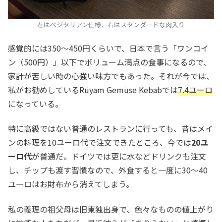
左はベジタリアン仕様、右はスタンダードな肉入り
感覚的には350～450円くらいで、日本で言う「ワンコイ
ン（500円）」以下でボリューム満点の食事になるので、
家計が苦しい時の心強い味方でもあった。それが今では、
私がお勧めしているRüyam Gemüse Kebabでは
7.4ユーロ
になっている。
特に高級ではない普通のレストランに行っても、昔はメイ
ンの料理を10ユーロ代で注文できたところ、今では
20ユ
ーロ代
が普通だ。ドイツでは更に水などドリンクも注文
し、チップも渡す習慣なので、外食すると一度に30～40
ユーロはお財布から消えてしまう。
私の義理の祖父母は旧東独出身で、色々なものの値上がり