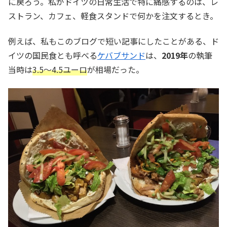
に戻ろう。私がドイツの日常生活で特に痛感するのは、レ
ストラン、カフェ、軽食スタンドで何かを注文するとき。
例えば、私もこのブログで短い記事にしたことがある、ド
イツの国民食とも呼べる
ケバブサンド
は、
2019年
の執筆
当時は
3.5〜4.5ユーロ
が相場だった。