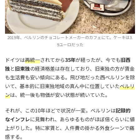
2019年、ベルリンのチョコレートメーカーのカフェにて。ケーキは3.
9ユーロだった
ドイツは
再統一
されてから
35年
が経ったが、今でも
旧西
独
と
旧東独
の経済格差は存在しており、旧東独の方が賃金
も生活費も安い傾向にある。飛び地だった西ベルリンを除
いて、基本的に旧東独地域の真ん中に位置していた
ベルリ
ン
は、統一後も物価が安い状態が続いていた。
それが、この10年ほどで状況が一変。ベルリンは
記録的
なインフレ
に見舞われ、あらゆるものがほぼ倍くらいに値
上がりした。特に家賃と、人件費の掛かる外食シーンで痛
感する。