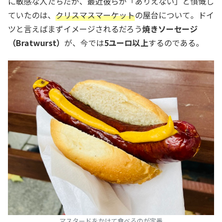
に敏感な人たちだが、最近彼らが「ありえない」と憤慨し
ていたのは、
クリスマスマーケット
の屋台について。ドイ
ツと言えばまずイメージされるだろう
焼きソーセージ
（Bratwurst）
が、今では
5ユーロ以上
するのである。
マスタードをかけて食べるのが定番