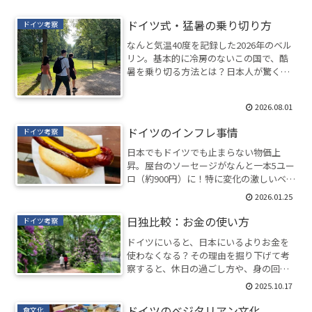
ドイツ式・猛暑の乗り切り方
ドイツ考察
なんと気温40度を記録した2026年のベル
リン。基本的に冷房のないこの国で、酷
暑を乗り切る方法とは？日本人が驚くド
イツの学校の制度も紹介。
2026.08.01
ドイツのインフレ事情
ドイツ考察
日本でもドイツでも止まらない物価上
昇。屋台のソーセージがなんと一本5ユー
ロ（約900円）に！特に変化の激しいベル
リンから、日常生活で実感するインフレ
2026.01.25
についてレポート。
日独比較：お金の使い方
ドイツ考察
ドイツにいると、日本にいるよりお金を
使わなくなる？その理由を掘り下げて考
察すると、休日の過ごし方や、身の回り
のものに対する感覚など、日独のメンタ
2025.10.17
リティの違いが見えてきた。
ドイツのベジタリアン文化
食文化