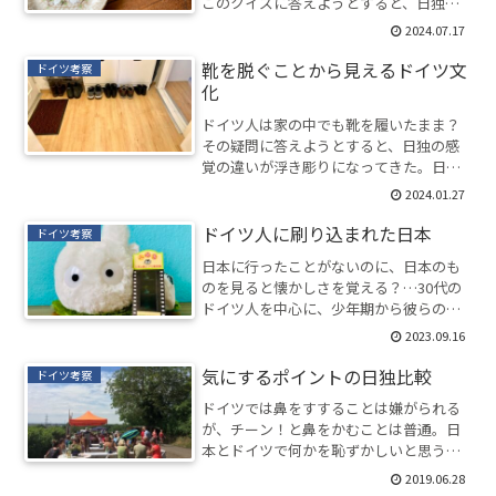
このクイズに答えようとすると、日独の
文化と意識の違いが見えてくる。
2024.07.17
靴を脱ぐことから見えるドイツ文
ドイツ考察
化
ドイツ人は家の中でも靴を履いたまま？
その疑問に答えようとすると、日独の感
覚の違いが浮き彫りになってきた。日本
とは似て非なるドイツの文化を考察。
2024.01.27
ドイツ人に刷り込まれた日本
ドイツ考察
日本に行ったことがないのに、日本のも
のを見ると懐かしさを覚える？…30代の
ドイツ人を中心に、少年期から彼らの中
に刷り込まれた日本文化を考察。
2023.09.16
気にするポイントの日独比較
ドイツ考察
ドイツでは鼻をすすることは嫌がられる
が、チーン！と鼻をかむことは普通。日
本とドイツで何かを恥ずかしいと思うポ
イントが違う実例を紹介。
2019.06.28