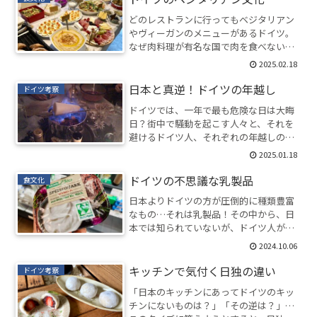
どのレストランに行ってもベジタリアン
やヴィーガンのメニューがあるドイツ。
なぜ肉料理が有名な国で肉を食べないの
か、周りのドイツ人たちに聞いてみた。
2025.02.18
ベルリンの流行りも考察。
日本と真逆！ドイツの年越し
ドイツ考察
ドイツでは、一年で最も危険な日は大晦
日？街中で騒動を起こす人々と、それを
避けるドイツ人、それぞれの年越しの様
子とは。定番の食べものや飲みものも紹
2025.01.18
介。
ドイツの不思議な乳製品
食文化
日本よりドイツの方が圧倒的に種類豊富
なもの…それは乳製品！その中から、日
本では知られていないが、ドイツ人が大
好きなもの2つを紹介。
2024.10.06
キッチンで気付く日独の違い
ドイツ考察
「日本のキッチンにあってドイツのキッ
チンにないものは？」「その逆は？」…