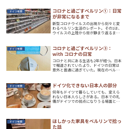
コロナと過ごすベルリン①：日常
ドイツ考察
が非常になるまで
新型コロナウイルスの出現から刻々と変
わるベルリン生活のレポート。その1は、
ウイルスの上陸から街が静まり返るま
で。
コロナと過ごすベルリン③：
ドイツ考察
with コロナの日常
コロナと共にある生活も2年が経つ。日本
で報道されていたより、ドイツの日常は
意外と普通に過ぎていた。現在のベルリ
ンの様子を現地からレポート。
ドイツ化できない日本人の部分
ドイツ考察
何年もドイツで暮らしていても、変えら
れない日本人らしさがある。日本での礼
儀がドイツでの弱点になりうる場面と
は？
ほしかった家具をベルリンで拾っ
ドイツ考察
た話