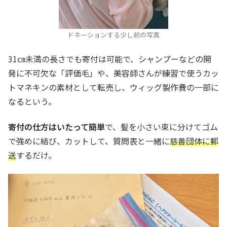
ドネーションする少し前の写真
31㎝未満の長さでも寄付は可能で、シャンプーなどの開
発に不可欠な「評価毛」や、美容師さんが練習で使うカッ
トマネキンの素材として転売し、ウィッグ製作費の一部に
なるという。
寄付の仕方はいたって簡単
で、髪を小さい束に分けてゴム
で強めに結び、カットして、質問表と一緒に
慈善団体に郵
送
するだけ。