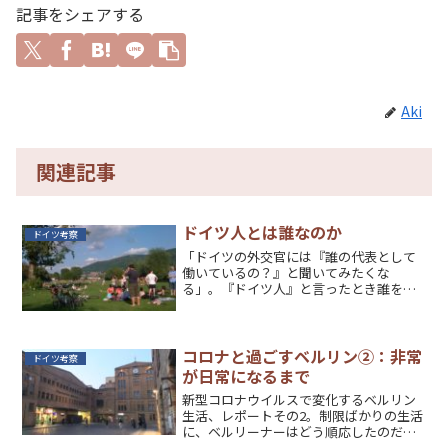
記事をシェアする
Aki
関連記事
ドイツ人とは誰なのか
ドイツ考察
「ドイツの外交官には『誰の代表として
働いているの？』と聞いてみたくな
る」。『ドイツ人』と言ったとき誰を意
味するのか、定義は意外なほどに難し
い。
コロナと過ごすベルリン②：非常
ドイツ考察
が日常になるまで
新型コロナウイルスで変化するベルリン
生活、レポートその2。制限ばかりの生活
に、ベルリーナーはどう順応したのだろ
うか。