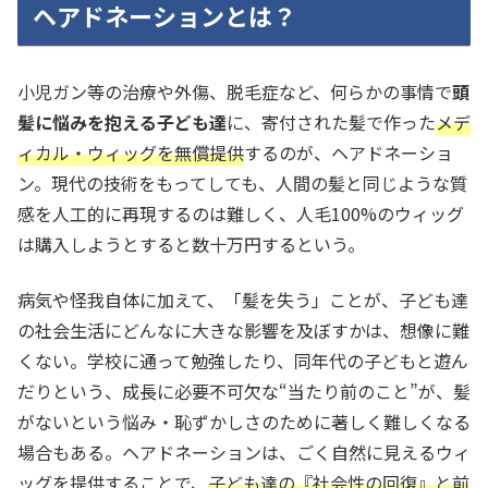
ヘアドネーションとは？
小児ガン等の治療や外傷、脱毛症など、何らかの事情で
頭
髪に悩みを抱える子ども達
に、寄付された髪で作った
メデ
ィカル・ウィッグを無償提供
するのが、ヘアドネーショ
ン。現代の技術をもってしても、人間の髪と同じような質
感を人工的に再現するのは難しく、人毛100%のウィッグ
は購入しようとすると数十万円するという。
病気や怪我自体に加えて、「髪を失う」ことが、子ども達
の社会生活にどんなに大きな影響を及ぼすかは、想像に難
くない。学校に通って勉強したり、同年代の子どもと遊ん
だりという、成長に必要不可欠な“当たり前のこと”が、髪
がないという悩み・恥ずかしさのために著しく難しくなる
場合もある。ヘアドネーションは、ごく自然に見えるウィ
ッグを提供することで、
子ども達の『社会性の回復』と前