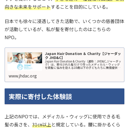
向きな未来をサポート
することを目的にしている。
日本でも徐々に浸透してきた活動で、いくつかの慈善団体
が活動しているが、私が髪を寄付したのはこちらの
NPO。
Japan Hair Donation ＆ Charity【ジャーダッ
ク JHD&C】
Japan Hair Donation & Charity（通称：JHD&C,ジャーダッ
ク）は、寄付された髪だけで作ったメディカル・ウィッグ
を頭髪に悩みを抱える18歳以下の子どもたちに無償提供し
ている日本初のNPO法人です。
www.jhdac.org
実際に寄付した体験談
上記のNPOでは、メディカル・ウィッグに使用できる毛
髪の長さを、
31㎝以上
と規定している。腰に掛かるくら