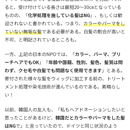
ると、受け付けている長さは最短20〜30㎝となっている
ものの、「
化学処理を施している髪はNG
」、もしくは歓
迎されないと書かれている。つまり、
カラーやパーマをし
ていない無垢な髪
である必要がある。白髪の割合が高いと
不可、と明記されているところも。
一方、上記の日本のNPOでは、「
カラー、パーマ、ブリ
ーチヘアでもOK
」「
年齢や国籍、性別、髪色、髪質は問
わず、クセ毛や白髪でも問題なく使用できます
」とある。
寄付された様々な髪をウィッグに加工する前の、トリート
メント処理や染毛技術が進んでいるのである。素晴らし
い！
以前、韓国人の友人も、「私もヘアドネーションしたいと
思ったことがあるけど、
韓国だとカラーやパーマをした髪
はNG
で」と言っていたので、ドイツと同じ状況のよう