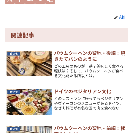
Aki
関連記事
バウムクーヘンの聖地・後編：焼
食文化
きたてパンのように
どの工房のものが一番？美味しく食べる
秘訣は？そして、バウムクーヘンが食べ
る文化財たる所以とは。
ドイツのベジタリアン文化
食文化
どのレストランに行ってもベジタリアン
やヴィーガンのメニューがあるドイツ。
なぜ肉料理が有名な国で肉を食べないの
か、周りのドイツ人たちに聞いてみた。
ベルリンの流行りも考察。
バウムクーヘンの聖地・前編：秘
食文化