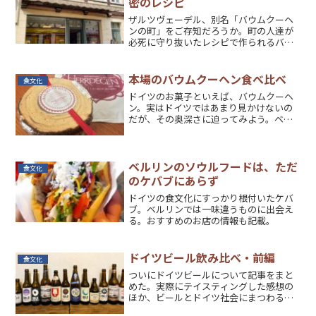
密のレシピ
ザルツヴェーデル、別名「バウムクーヘ
ンの町」をご存知だろうか。町の人達が
必死に守り抜いたレシピで作られるバウ
ムクーヘンを求めて、私も旅してきた。
本場のバウムクーヘン食べ比べ
食文化
ドイツのお菓子といえば、バウムクーヘ
ン。実はドイツではあまり見かけないの
だが、その奥深さに迫ってみよう。ベル
リンのおすすめのお店も紹介。
ベルリンのソウルフードは、ただ
食文化
のケバブにあらず
ドイツの食文化にすっかり根付いたケバ
ブ。ベルリンでは一味違うものに出会え
る。おすすめのお店の情報も記載。
ドイツビール飲み比べ・前編
食文化
ついにドイツビールについて記事をまと
めた。実際にテイスティングした感想の
ほか、ビールとドイツ社会にまつわる豆
知識を紹介。