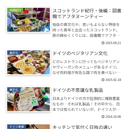
スコットランド紀行・後編：図書
外国紀行
館でアフタヌーンティー
独自の食文化や、思いもよらない特技を
持った青年と出会ったスコットランド。
旅の締めくくりには、図書館でアフタヌ
ーンティーを満喫した。
2025.09.21
ドイツのベジタリアン文化
食文化
どのレストランに行ってもベジタリアン
やヴィーガンのメニューがあるドイツ。
なぜ肉料理が有名な国で肉を食べないの
か、周りのドイツ人たちに聞いてみた。
2025.02.18
ベルリンの流行りも考察。
ドイツの不思議な乳製品
食文化
日本よりドイツの方が圧倒的に種類豊富
なもの…それは乳製品！その中から、日
本では知られていないが、ドイツ人が大
好きなもの2つを紹介。
2024.10.06
キッチンで気付く日独の違い
ドイツ考察