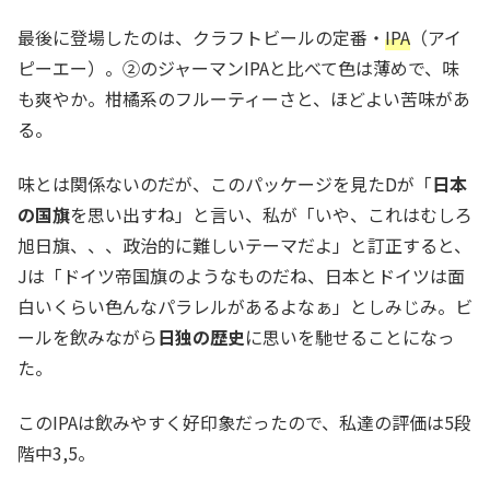
最後に登場したのは、クラフトビールの定番・
IPA
（アイ
ピーエー）。②のジャーマンIPAと比べて色は薄めで、味
も爽やか。柑橘系のフルーティーさと、ほどよい苦味があ
る。
味とは関係ないのだが、このパッケージを見たDが「
日本
の国旗
を思い出すね」と言い、私が「いや、これはむしろ
旭日旗、、、政治的に難しいテーマだよ」と訂正すると、
Jは「ドイツ帝国旗のようなものだね、日本とドイツは面
白いくらい色んなパラレルがあるよなぁ」としみじみ。ビ
ールを飲みながら
日独の歴史
に思いを馳せることになっ
た。
このIPAは飲みやすく好印象だったので、私達の評価は5段
階中3,5。