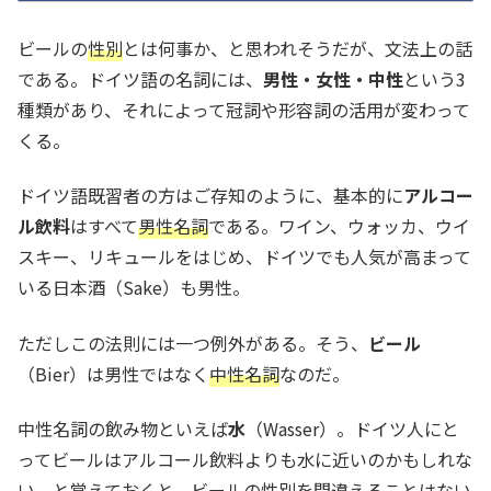
ビールの
性別
とは何事か、と思われそうだが、文法上の話
である。ドイツ語の名詞には、
男性・女性・中性
という3
種類があり、それによって冠詞や形容詞の活用が変わって
くる。
ドイツ語既習者の方はご存知のように、基本的に
アルコー
ル飲料
はすべて
男性名詞
である。ワイン、ウォッカ、ウイ
スキー、リキュールをはじめ、ドイツでも人気が高まって
いる日本酒（Sake）も男性。
ただしこの法則には一つ例外がある。そう、
ビール
（Bier）は男性ではなく
中性名詞
なのだ。
中性名詞の飲み物といえば
水
（Wasser）。ドイツ人にと
ってビールはアルコール飲料よりも水に近いのかもしれな
い、と覚えておくと、ビールの性別を間違えることはない