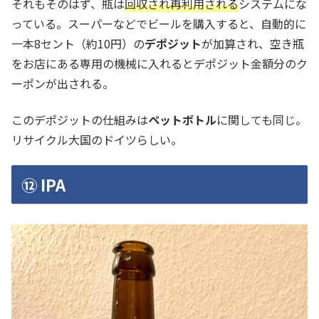
それもそのはず、瓶は
回収され再利用される
システムにな
っている。スーパーなどでビールを購入すると、自動的に
一本8セント（約10円）の
デポジット
が加算され、空き瓶
をお店にある専用の機械に入れるとデポジット金額分のク
ーポンが出される。
このデポジットの仕組みは
ペットボトル
に関しても同じ。
リサイクル大国のドイツらしい。
⑫ IPA