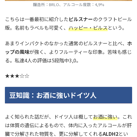
醸造所：BRLO、アルコール度数：4,9%
こちらは一番最初に紹介した
ピルスナー
のクラフトビール
版。名前もラベルも可愛く、
ハッピー・ピルス
という。
あまりインパクトのなかった通常のピルスナーと比べ、
ホ
ップの風味
が強く、よりフルーティーな印象。苦味も感じ
る。私達4人の評価は5段階中3,0。
★★★☆☆
豆知識：お酒に強いドイツ人
よく知られた話だが、ドイツ人は概して
お酒に強い
。これ
は体質の遺伝によるもので、体内に入ったアルコールが肝
臓で分解された物質を、更に分解してくれる
ALDH2
とい