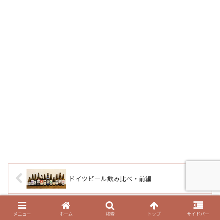
ドイツビール飲み比べ・前編
メニュー
ホーム
検索
トップ
サイドバー
コロナと過ごすベルリン③：with コロナの日常