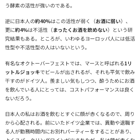
う酵素の活性が強いのである。
逆に日本人の
約40%
はこの活性が弱く（
お酒に弱い
）、
更に
約4%
は不活性（
まったくお酒を飲めない
）という研
究結果もある。ところが、いわゆるヨーロッパ人には低活
性型や不活性型の人はいないという。
有名なオクトーバーフェストでは、マースと呼ばれる
1リ
ットルジョッキ
でビールが出されるが、それも平気で飲み
干すのがドイツ人。羨ましい気もしつつ、酔うためにお酒
を飲んでいる人にとっては、コストパフォーマンスは良く
ないだろう。
日本人の私はお酒を飲むとすぐに顔が赤くなるので、周り
から心配される。前にいたドイツ企業では、異動や退職す
る人が勤務時間内にお別れパーティーをすることがあり、
よくスパークリングワインが出されたが、私は顔が赤くな