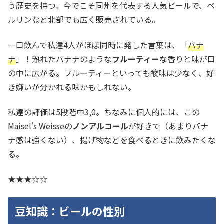
う歴史を持つ。今でこそ同州を代表する人気ビールで、ベ
ルリンなど北部でも広く販売されている。
一口飲んで私達4人がほぼ同時に発した言葉は、「
バナ
ナ
」！熟れたバナナのような
フルーティー
な香りと味が口
の中に広がる。フルーティーといっても酸味は少なく、好
き嫌いが分かれる味かもしれない。
私達の評価は5段階中3,0。ちなみに個人的には、この
Maisel’s Weisseの
ノンアルコール
が好きで（あまりバナ
ナ感は強くない）、揚げ物などを食べるときに飲みたくな
る。
★★★☆☆
豆知識：ビールの性別