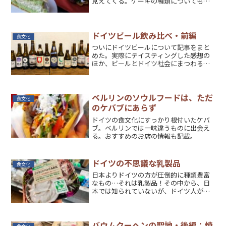
見えてくる。ケーキの種類についても解
説。
ドイツビール飲み比べ・前編
食文化
ついにドイツビールについて記事をまと
めた。実際にテイスティングした感想の
ほか、ビールとドイツ社会にまつわる豆
知識を紹介。
ベルリンのソウルフードは、ただ
食文化
のケバブにあらず
ドイツの食文化にすっかり根付いたケバ
ブ。ベルリンでは一味違うものに出会え
る。おすすめのお店の情報も記載。
ドイツの不思議な乳製品
食文化
日本よりドイツの方が圧倒的に種類豊富
なもの…それは乳製品！その中から、日
本では知られていないが、ドイツ人が大
好きなもの2つを紹介。
バウムクーヘンの聖地・後編：焼