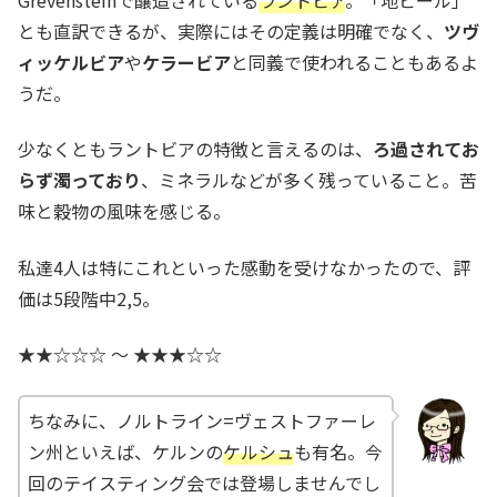
Grevensteinで醸造されている
ラントビア
。「地ビール」
とも直訳できるが、実際にはその定義は明確でなく、
ツヴ
ィッケルビア
や
ケラービア
と同義で使われることもあるよ
うだ。
少なくともラントビアの特徴と言えるのは、
ろ過されてお
らず濁っており
、ミネラルなどが多く残っていること。苦
味と穀物の風味を感じる。
私達4人は特にこれといった感動を受けなかったので、評
価は5段階中2,5。
★★☆☆☆ 〜 ★★★☆☆
ちなみに、ノルトライン=ヴェストファーレ
ン州といえば、ケルンの
ケルシュ
も有名。今
回のテイスティング会では登場しませんでし