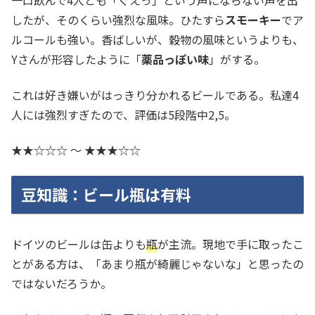
一口飲んで4人とも「ぐえっ」という声にならない声を出
したが、そのくらい強烈な風味。ひたすら
スモーキー
でア
ルコールも強い。香ばしいが、穀物の風味というよりも、
Yさんが形容したように「
薬品っぽい味
」がする。
これは好き嫌いがはっきり分かれるビールである。私達4
人には強烈すぎたので、評価は5段階中2,5。
★★☆☆☆ 〜 ★★★☆☆
豆知識：ビール瓶は有料
ドイツのビールは缶よりも
瓶
が主流。現地で手に取ったこ
とがある方は、「あまり瓶が綺麗じゃないな」と思ったの
ではないだろうか。