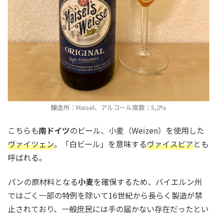
醸造所：Maisel、アルコール度数：5,2%
こちらも
南ドイツ
のビール、小麦（Weizen）を使用した
ヴァイツェン
。「白ビール」を意味する
ヴァイスビア
とも
呼ばれる。
パンの原材料となる
小麦
を確保するため、バイエルン州
ではごく一部の特例を除いて16世紀から長らく製造が禁
止されており、一般庶民には手の届かない存在だったとい