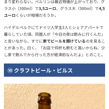
まり変わらない。ベルリンは最近物価が上がっており、グ
ラス小（300ml）で
3,5ユーロ
、グラス大（500ml）で
4,5
ユーロ
くらいが相場だろうか。
ハイデルベルクにてドイツ人学生3人とシェアアパートで
暮らしていた頃、同居人が「今日の夜は飲みに行くんだ」
と言いながら、すでに
家でビールを開けている
のを見るこ
とがあった。曰く、「お店で何杯も飲むと高いからね、少
し家で飲んでから行った方が経済的なんだよ」とのこと。
⑩ クラフトビール・ピルス