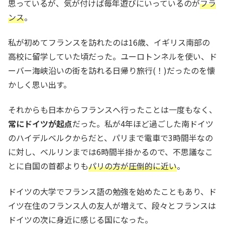
思っているが、気が付けば毎年遊びにいっているのが
フラ
ンス
。
私が初めてフランスを訪れたのは16歳、イギリス南部の
高校に留学していた頃だった。ユーロトンネルを使い、ド
ーバー海峡沿いの街を訪れる日帰り旅行(！)だったのを懐
かしく思い出す。
それからも日本からフランスへ行ったことは一度もなく、
常にドイツが起点
だった。私が4年ほど過ごした南ドイツ
のハイデルベルクからだと、パリまで電車で3時間半なの
に対し、ベルリンまでは6時間半掛かるので、不思議なこ
とに自国の首都よりも
パリの方が圧倒的に近い
。
ドイツの大学でフランス語の勉強を始めたこともあり、ド
イツ在住のフランス人の友人が増えて、段々とフランスは
ドイツの次に身近に感じる国になった。