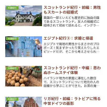
スコットランド紀行・前編：男性
外国紀行
もスカートの結婚式
英国の一部といえども歴史的に独自の国
であるスコットランド。友人の結婚式に
招待されて初めて訪れると、イングラン
ドともドイツとも違う独特の文化と、明
るい人々に知り合った。
エジプト紀行③：求婚と帰還
外国紀行
エジプトで現地の男性からまさかのプロ
ポーズ！気まずかったり笑えたりしたエ
ピソードだが、そこから考えさせられた
人生の不平等さとは。
スコットランド紀行・中編：思わ
外国紀行
ぬホームステイ体験
ハイランド地方の家庭に滞在した数日
で、スコットランドについて地元の人の
目線から学ぶことができた。お茶の淹れ
方、スコーンの食べ方、そして外来種の
リスから在来種を守ろうとする取り組み
について。
リガ紀行・前編：ラトビアに残る
外国紀行
中世ドイツの面影