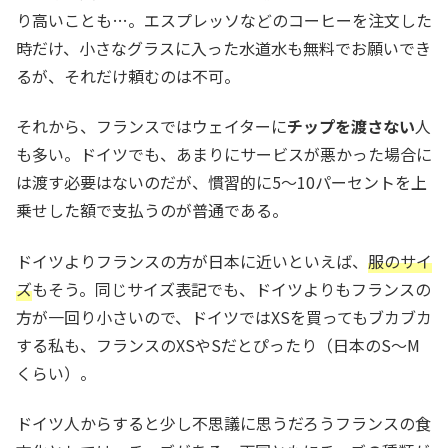
り高いことも…。エスプレッソなどのコーヒーを注文した
時だけ、小さなグラスに入った水道水も無料でお願いでき
るが、それだけ頼むのは不可。
それから、フランスではウェイターに
チップを渡さない
人
も多い。ドイツでも、あまりにサービスが悪かった場合に
は渡す必要はないのだが、慣習的に5〜10パーセントを上
乗せした額で支払うのが普通である。
ドイツよりフランスの方が日本に近いといえば、
服のサイ
ズ
もそう。同じサイズ表記でも、ドイツよりもフランスの
方が一回り小さいので、ドイツではXSを買ってもブカブカ
する私も、フランスのXSやSだとぴったり（日本のS〜M
くらい）。
ドイツ人からすると少し不思議に思うだろうフランスの食