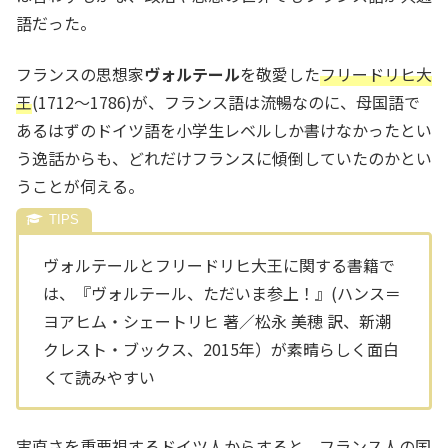
語だった。
フランスの思想家
ヴォルテール
を敬愛した
フリードリヒ大
王
(1712～1786)が、フランス語は流暢なのに、母国語で
あるはずのドイツ語を小学生レベルしか書けなかったとい
う逸話からも、どれだけフランスに傾倒していたのかとい
うことが伺える。
ヴォルテールとフリードリヒ大王に関する書籍で
は、『ヴォルテール、ただいま参上！』(ハンス＝
ヨアヒム・シェートリヒ 著／松永 美穂 訳、新潮
クレスト・ブックス、2015年）が素晴らしく面白
くて読みやすい
実直さを重要視するドイツ人からすると、フランス人の国