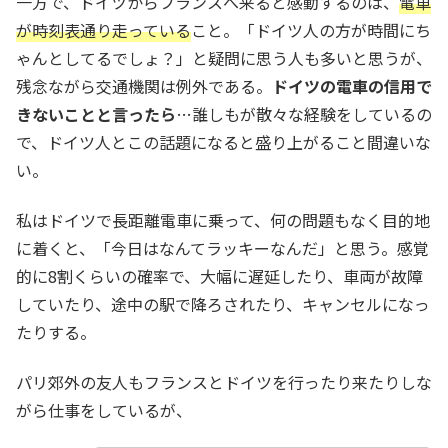
一方で、ドイツからフランスへ来ると感動するのは、
電車
が時刻表通り走っている
こと。「ドイツ人の方が時間にち
ゃんとしてるでしょ？」と疑問に思う人も多いと思うが、
残念ながら交通機関は例外である。
ドイツの電車の信用で
きないことと言ったら
…誰しもが散々な経験をしているの
で、ドイツ人とこの話題になると盛り上がること間違いな
い。
私はドイツで長距離電車に乗って、何の問題もなく目的地
に着くと、「今日はなんてラッキーなんだ」と思う。感覚
的に8割くらいの確率で、大幅に遅延したり、車両が故障
していたり、途中の駅で降ろされたり、キャンセルになっ
たりする。
パリ郊外の友人もフランスとドイツを行ったり来たりしな
がら仕事をしているが、