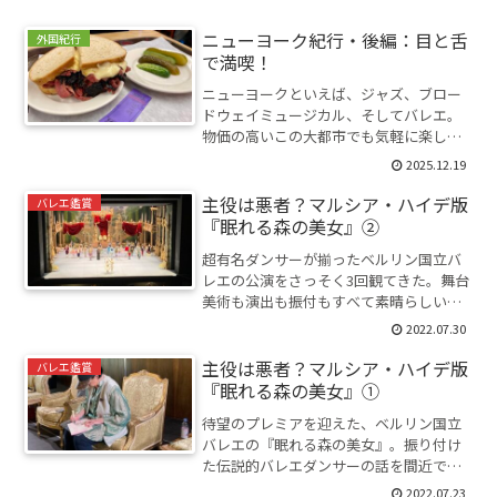
ニューヨーク紀行・後編：目と舌
外国紀行
で満喫！
ニューヨークといえば、ジャズ、ブロー
ドウェイミュージカル、そしてバレエ。
物価の高いこの大都市でも気軽に楽しめ
るグルメも紹介。
2025.12.19
主役は悪者？マルシア・ハイデ版
バレエ鑑賞
『眠れる森の美女』②
超有名ダンサーが揃ったベルリン国立バ
レエの公演をさっそく3回観てきた。舞台
美術も演出も振付もすべて素晴らしい！
日本人ダンサーも主役で登場。
2022.07.30
主役は悪者？マルシア・ハイデ版
バレエ鑑賞
『眠れる森の美女』①
待望のプレミアを迎えた、ベルリン国立
バレエの『眠れる森の美女』。振り付け
た伝説的バレエダンサーの話を間近で聞
いた。
2022.07.23