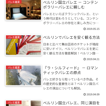
ベルリン国立バレエ － コンテン
バレエ鑑賞
ポラリーバレエに親しむ
バレエといえばクラシックバレエ、とい
う時代は変わろうとしている。コンテン
ポラリーバレエの存在と楽しみ方につい
て考える。
2019.05.15
ベルリンでバレエを安く観る方法
バレエ鑑賞
日本と比べて舞台芸術のチケットが格段
に安いドイツ。ベルリンでバレエを更に
安く観る方法を徹底解説！ベルリン国立
バレエの基本情報も記載。
2019.04.21
『ラ・シルフィード』 － ロマン
バレエ鑑賞
ティックバレエの原点
バレエ好きなら知っているべき作品。そ
の歴史的な重要性とは？ベルリン国立バ
レエの演出についても解説。
2019.04.09
ベルリン国立バレエ、同じ演目を
バレエ鑑賞