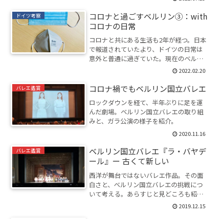
コロナと過ごすベルリン③：with
ドイツ考察
コロナの日常
コロナと共にある生活も2年が経つ。日本
で報道されていたより、ドイツの日常は
意外と普通に過ぎていた。現在のベルリ
ンの様子を現地からレポート。
2022.02.20
コロナ禍でもベルリン国立バレエ
バレエ鑑賞
ロックダウンを経て、半年ぶりに足を運
んだ劇場。ベルリン国立バレエの取り組
みと、ガラ公演の様子を紹介。
2020.11.16
ベルリン国立バレエ『ラ・バヤデ
バレエ鑑賞
ール』ー 古くて新しい
西洋が舞台ではないバレエ作品。その面
白さと、ベルリン国立バレエの挑戦につ
いて考える。あらすじと見どころも紹
介。
2019.12.15