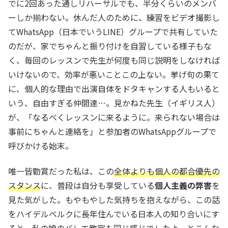
でに2回あった通しリハーサルでも、半分くらいのメンバ
ーしか揃わない。休んだ人のために、練習をビデオ撮影し
てWhatsApp（日本でいうLINE）グループで共有していた
のだが、家でちゃんと振り付けを自習している様子もな
く、毎回のレッスンで先生が何度も同じ説明をしなければ
いけないので、効率が悪いことこの上ない。挙げ句の果て
に、個人的な理由で出演自体をドタキャンする人もいると
いう、自由すぎる仲間達…。見かねた先生（イギリス人）
が、「なるべくレッスンに来るように。来られない場合は
事前にちゃんと連絡を」と参加者のWhatsAppグループで
呼びかける始末。
唯一皆勤賞だった私は、この
全体よりも個人の都合優先の
スタンス
に、普段は自分も享受している
個人主義の弊害
を
見た気がした。もやもやした気持ちを抱えながら、この話
をハイデルベルクに長年住んでいる日本人の知り合いにす