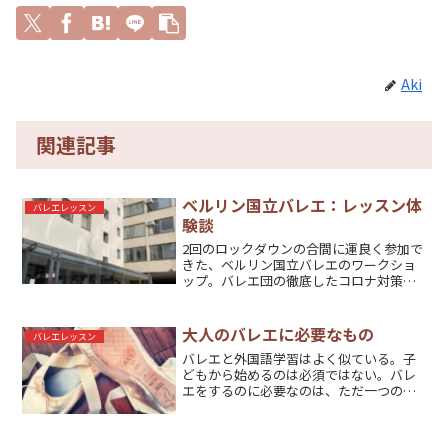
Aki
関連記事
ベルリン国立バレエ：レッスン体
バレエレッスン
験談
2回のロックダウンの合間に運良く参加で
きた、ベルリン国立バレエのワークショ
ップ。バレエ団の徹底したコロナ対策
と、創意工夫とは。
大人のバレエに必要なもの
バレエレッスン
バレエと外国語学習はよく似ている。子
どもから始めるのは必須ではない。バレ
エをするのに必要なのは、ただ一つのこ
とだけ。