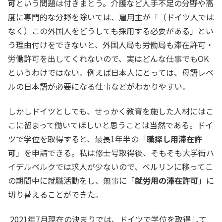
可
という問題は付きまとう。介護など人手不足の分野や高
度に専門的な分野を除いては、雇用主が「（ドイツ人では
なく）この外国人をどうしても採用する必要がある」とい
う理由付けをできないと、外国人局も労働局も滞在許可・
労働許可を出してくれないので、実はどんな仕事でもOK
というわけではない。例えば日本人にとっては、母語レベ
ルの日本語が必要になる仕事などがわかりやすい。
しかしドイツとしても、せっかく教育を施した人材にはこ
こに留まって働いてほしいと思うことは当然である。ドイ
ツで学位を取得すると、最長1年半の「
職探し用滞在許
可
」を申請できる。私は修士号取得後、そもそも大学街ハ
イデルベルクでは求人が少ないので、ベルリンに移ってこ
の期間中に就職活動をし、無事に「
就労用の滞在許可
」に
切り替えることができた。
2021年7月現在の決まりでは、ドイツで学位を取得して