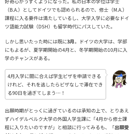
好奇心がうずくようになった。私の日本の学位は学士
（B.A.）としてドイツでも認められるので、修士（M.A.）
課程に入る要件は満たしているし、大学入学に必要なドイ
ツ語能力試験（DSH）も留学時代にパスしていた。
しかし思いたった時には既に
3月
。ドイツの大学は、学部
にもよるが、夏学期開始の4月と、冬学期開始の10月に入
学のチャンスがある。
4月入学に間に合えば学生ビザを申請できる
けれど、それを逃したらビザなしで滞在でき
る90日を過ぎてしまう…！
出願時期がとっくに過ぎているのは承知の上で、とりあえ
ずハイデルベルク大学の外国人学生課に「4月から修士課
程に入りたいのですが」と相談に行ってみるも、「
出願受