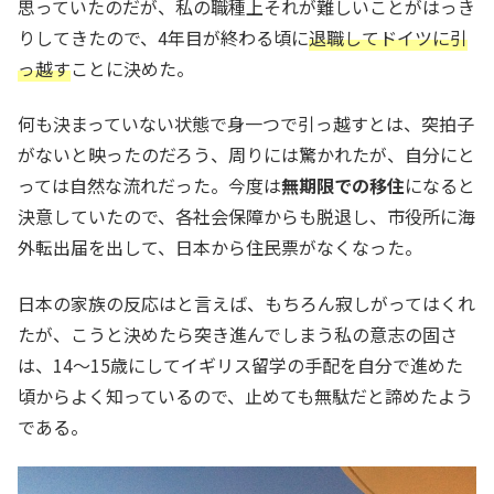
思っていたのだが、私の職種上それが難しいことがはっき
りしてきたので、4年目が終わる頃に
退職してドイツに引
っ越す
ことに決めた。
何も決まっていない状態で身一つで引っ越すとは、突拍子
がないと映ったのだろう、周りには驚かれたが、自分にと
っては自然な流れだった。今度は
無期限での移住
になると
決意していたので、各社会保障からも脱退し、市役所に海
外転出届を出して、日本から住民票がなくなった。
日本の家族の反応はと言えば、もちろん寂しがってはくれ
たが、こうと決めたら突き進んでしまう私の意志の固さ
は、14～15歳にしてイギリス留学の手配を自分で進めた
頃からよく知っているので、止めても無駄だと諦めたよう
である。