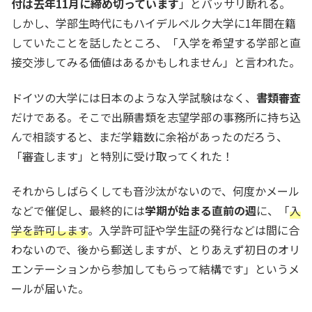
付は去年11月に締め切っています
」とバッサリ断れる。
しかし、学部生時代にもハイデルベルク大学に1年間在籍
していたことを話したところ、「入学を希望する学部と直
接交渉してみる価値はあるかもしれません」と言われた。
ドイツの大学には日本のような入学試験はなく、
書類審査
だけである。そこで出願書類を志望学部の事務所に持ち込
んで相談すると、まだ学籍数に余裕があったのだろう、
「審査します」と特別に受け取ってくれた！
それからしばらくしても音沙汰がないので、何度かメール
などで催促し、最終的には
学期が始まる直前の週
に、「
入
学を許可します
。入学許可証や学生証の発行などは間に合
わないので、後から郵送しますが、とりあえず初日のオリ
エンテーションから参加してもらって結構です」というメ
ールが届いた。