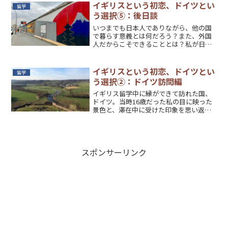
イギリスという初恋、ドイツとい
留学
う選択⑤：後日談
いつまでも日本人でありながら、他の国
で暮らす意義とは何だろう？また、外国
人だからこそできることとは？私が日頃
考えていることについて。
イギリスという初恋、ドイツとい
留学
う選択②：ドイツ訪問編
イギリス留学中に縁ができて訪れた国、
ドイツ。当時16歳だった私の目に映った
景色と、滞在中に受けた印象を思い返し
てみる。
スポンサーリンク