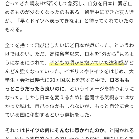
合ってきた親友Hが若くして急死し、自分を日本に繋ぎ止
めるものが少なくなったのもある。留学中にできた友人達
が、「早くドイツへ戻ってきなよ」と待ってくれていたの
もある。
全てを捨てて飛び出したいほど日本が嫌だった、というわ
けではない。ただ、高校留学以来、日本を“外から”見るよ
うになるにつれて、
子どもの頃から抱いていた違和感
がど
んどん強くなっていった。イギリスやドイツをはじめ、大
学生・会社員時代に20ヵ国以上を旅する中で、
日本もも
っとこうだったら良いのに
、というイメージを持つように
なった。しかし日本を変えるために奮闘する気概まではな
かった私は、自己本位かもしれないが、もっと自分に合っ
ている国に移動するという選択をした。
それでは
ドイツの何にそんなに惹かれたのか
、と聞かれる
と、やはり感覚的なものでしかないのだが、間違いなくあ