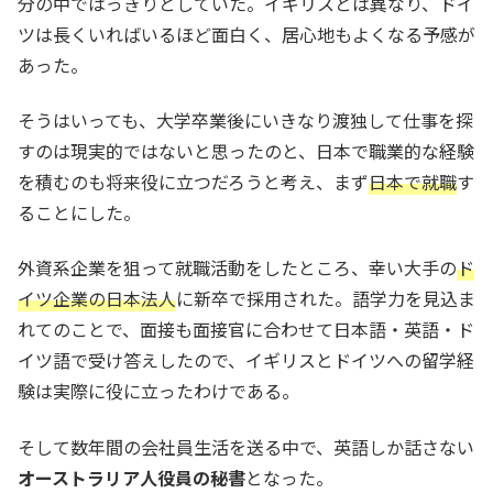
分の中ではっきりとしていた。イギリスとは異なり、ドイ
ツは長くいればいるほど面白く、居心地もよくなる予感が
あった。
そうはいっても、大学卒業後にいきなり渡独して仕事を探
すのは現実的ではないと思ったのと、日本で職業的な経験
を積むのも将来役に立つだろうと考え、まず
日本で就職
す
ることにした。
外資系企業を狙って就職活動をしたところ、幸い大手の
ド
イツ企業の日本法人
に新卒で採用された。語学力を見込ま
れてのことで、面接も面接官に合わせて日本語・英語・ド
イツ語で受け答えしたので、イギリスとドイツへの留学経
験は実際に役に立ったわけである。
そして数年間の会社員生活を送る中で、英語しか話さない
オーストラリア人役員の秘書
となった。