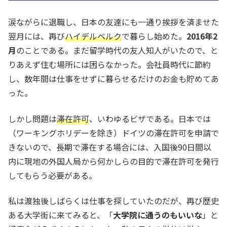
涙ながらに退職し、日本の友達にも一通り挨拶を済ませた
翌月には、再び
ハイデルベルク
で暮らし始めた。
2016年2
月
のことである。まだ留学時代の友人知人がいたので、と
りあえず住む場所には困らなかった。会社員時代に節約
し、数年間は仕事をせずに暮らせるだけのお金も貯めてあ
った。
しかし問題は
滞在許可
、いわゆるビザである。日本では
（ワーキングホリデーを除き）ドイツの滞在許可を申請で
きないので、長期で滞在する場合には、入国後90日間以
内に現地の外国人局から何かしらの目的で滞在許可を発行
してもらう必要がある。
私は渡独後しばらくは仕事を探していたのだが、再び歴史
ある大学街に来てみると、「
大学院に通うのもいいな
」と