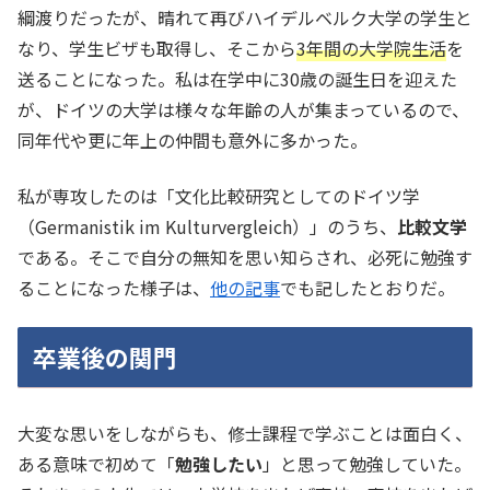
綱渡りだったが、晴れて再びハイデルベルク大学の学生と
なり、学生ビザも取得し、そこから
3年間の大学院生活
を
送ることになった。私は在学中に30歳の誕生日を迎えた
が、ドイツの大学は様々な年齢の人が集まっているので、
同年代や更に年上の仲間も意外に多かった。
私が専攻したのは「文化比較研究としてのドイツ学
（Germanistik im Kulturvergleich）」のうち、
比較文学
である。そこで自分の無知を思い知らされ、必死に勉強す
ることになった様子は、
他の記事
でも記したとおりだ。
卒業後の関門
大変な思いをしながらも、修士課程で学ぶことは面白く、
ある意味で初めて「
勉強したい
」と思って勉強していた。